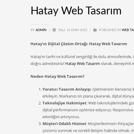
Hatay Web Tasarım
BY
ADMIN
/
SALI, 31 EKIM 2023
/
PUBLISHED IN
WEB TA
Hatay’ın Dijital Çözüm Ortağı: Hatay Web Tasarım
Hatay’ın tarihi ve kültürel zenginliği ile dolu atmosferinde,
doğru adrestesiniz!
Hatay Web Tasarım
olarak, deneyimli e
Neden Hatay Web Tasarım?
Yaratıcı Tasarım Anlayışı
: İşletmenizin benzersiz 
etkileyin. Markanızı ön plana çıkararak, dijital düny
Teknolojiye Hakimiyet
: Web teknolojilerindeki gü
dijital performansını optimize ediyoruz. Responsive 
etkinliğini artırıyoruz.
Müşteri Odaklı Hizmet
: Müşterilerimizin ihtiyaçla
çözümü sunmak ve sürekli iletişim halinde olmak, m