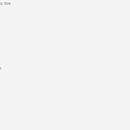
z. Size
l