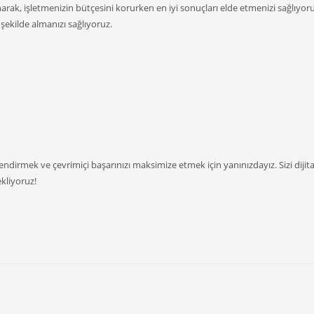
unarak, işletmenizin bütçesini korurken en iyi sonuçları elde etmenizi sağlıyoru
 şekilde almanızı sağlıyoruz.
çlendirmek ve çevrimiçi başarınızı maksimize etmek için yanınızdayız. Sizi dijita
ekliyoruz!