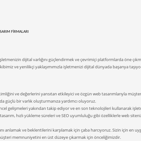
SARIM FIRMALARI
 işletmenizin dijital varlığını güçlendirmek ve çevrimiçi platformlarda öne çıkm
kibimiz ve yenilikçi yaklaşımımızla işletmenizi dijital dünyada başarıya taşıyo
kimliğini ve değerlerini yansıtan etkileyici ve özgün web tasarımlarıyla müşteri
ada güçlü bir varlık oluşturmanıza yardımcı oluyoruz.
ncel gelişmeleri yakından takip ediyor ve en son teknolojileri kullanarak işle
tasarım, hızlı yükleme süreleri ve SEO uyumluluğu gibi özelliklerle web siteni
rını anlamak ve beklentilerini karşılamak için çaba harcıyoruz. Sizin için en u
üşteri memnuniyetini en üst düzeye çıkarmak için önceliğimizdir.