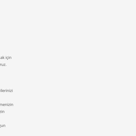
ak için
ruz.
lerinizi
tmenizin
zin
ygun